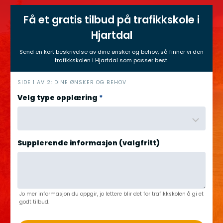
Få et gratis tilbud på trafikkskole i
Hjartdal
Send en kort beskrivelse av dine ønsker og behov, så finner vi den
trafikkskolen i Hjartdal som passer best.
h
SIDE 1 AV 2: DINE ØNSKER OG BEHOV
e
Velg type opplæring
*
r
o
Supplerende informasjon (valgfritt)
Jo mer informasjon du oppgir, jo lettere blir det for trafikkskolen å gi et
godt tilbud.