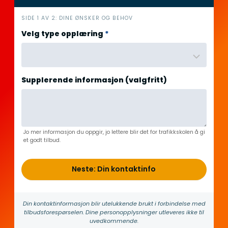
i
SIDE 1 AV 2: DINE ØNSKER OG BEHOV
n
Velg type opplæring
*
n
h
o
l
Supplerende informasjon (valgfritt)
d
Jo mer informasjon du oppgir, jo lettere blir det for trafikkskolen å gi
et godt tilbud.
Neste: Din kontaktinfo
Din kontakt­informasjon blir utelukkende brukt i forbindelse med
tilbuds­forespørselen. Dine person­­opplysninger utleveres ikke til
uvedkommende.