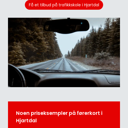
Få et tilbud på trafikkskole i Hjartdal
Noen priseksempler på førerkort i
Hjartdal