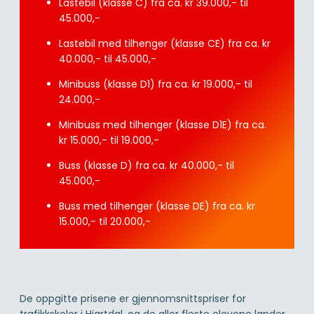
Lastebil (klasse C) fra ca. kr 39.000,- til
45.000,-
Lastebil med tilhenger (klasse CE) fra ca. kr
40.000,- til 45.000,-
Minibuss (klasse D1) fra ca. kr 19.000,- til
24.000,-
Minibuss med tilhenger (klasse D1E) fra ca.
kr 15.000,- til 19.000,-
Buss (klasse D) fra ca. kr 40.000,- til
45.000,-
Buss med tilhenger (klasse DE) fra ca. kr
15.000,- til 20.000,-
De oppgitte prisene er gjennomsnittspriser for
trafikkskoler i Hjartdal, og de aller fleste elevene lander