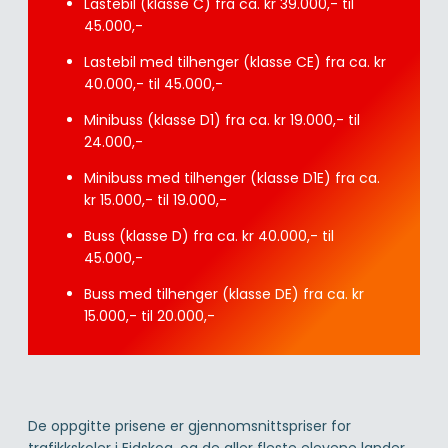
Lastebil (klasse C) fra ca. kr 39.000,- til
45.000,-
Lastebil med tilhenger (klasse CE) fra ca. kr
40.000,- til 45.000,-
Minibuss (klasse D1) fra ca. kr 19.000,- til
24.000,-
Minibuss med tilhenger (klasse D1E) fra ca.
kr 15.000,- til 19.000,-
Buss (klasse D) fra ca. kr 40.000,- til
45.000,-
Buss med tilhenger (klasse DE) fra ca. kr
15.000,- til 20.000,-
De oppgitte prisene er gjennomsnittspriser for
trafikkskoler i Eidskog, og de aller fleste elevene lander