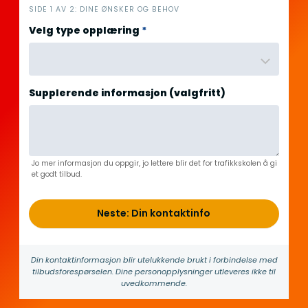
i
SIDE 1 AV 2: DINE ØNSKER OG BEHOV
n
Velg type opplæring
*
n
h
o
l
Supplerende informasjon (valgfritt)
d
Jo mer informasjon du oppgir, jo lettere blir det for trafikkskolen å gi
et godt tilbud.
Neste: Din kontaktinfo
Din kontakt­informasjon blir utelukkende brukt i forbindelse med
tilbuds­forespørselen. Dine person­­opplysninger utleveres ikke til
uvedkommende.