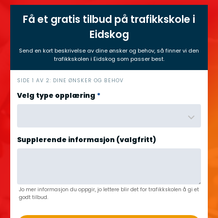
Få et gratis tilbud på trafikkskole i
Eidskog
Send en kort beskrivelse av dine ønsker og behov, så finner vi den
trafikkskolen i Eidskog som passer best.
h
SIDE 1 AV 2: DINE ØNSKER OG BEHOV
e
Velg type opplæring
*
r
o
Supplerende informasjon (valgfritt)
Jo mer informasjon du oppgir, jo lettere blir det for trafikkskolen å gi et
godt tilbud.