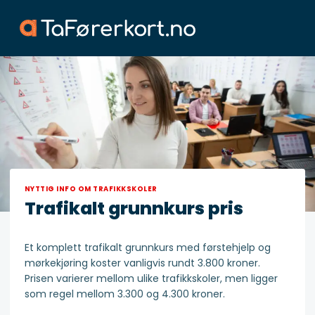
Skip
to
content
NYTTIG INFO OM TRAFIKKSKOLER
Trafikalt grunnkurs pris
Et komplett trafikalt grunnkurs med førstehjelp og
mørkekjøring koster vanligvis rundt 3.800 kroner.
Prisen varierer mellom ulike trafikkskoler, men ligger
som regel mellom 3.300 og 4.300 kroner.