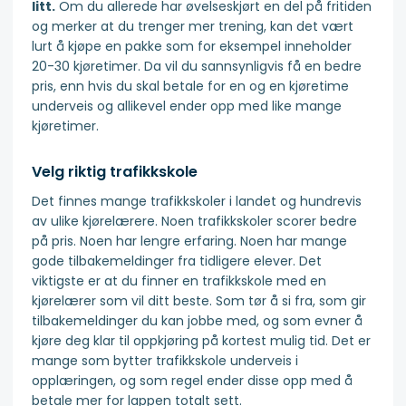
litt.
Om du allerede har øvelseskjørt en del på fritiden
og merker at du trenger mer trening, kan det vært
lurt å kjøpe en pakke som for eksempel inneholder
20-30 kjøretimer. Da vil du sannsynligvis få en bedre
pris, enn hvis du skal betale for en og en kjøretime
underveis og allikevel ender opp med like mange
kjøretimer.
Velg riktig trafikkskole
Det finnes mange trafikkskoler i landet og hundrevis
av ulike kjørelærere. Noen trafikkskoler scorer bedre
på pris. Noen har lengre erfaring. Noen har mange
gode tilbakemeldinger fra tidligere elever. Det
viktigste er at du finner en trafikkskole med en
kjørelærer som vil ditt beste. Som tør å si fra, som gir
tilbakemeldinger du kan jobbe med, og som evner å
kjøre deg klar til oppkjøring på kortest mulig tid. Det er
mange som bytter trafikkskole underveis i
opplæringen, og som regel ender disse opp med å
betale mer for lappen totalt sett.