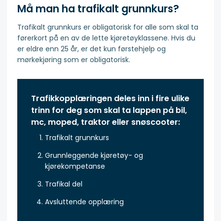
Må man ha trafikalt grunnkurs?
Trafikalt grunnkurs er obligatorisk for alle som skal ta
førerkort på en av de lette kjøretøyklassene. Hvis du
er eldre enn 25 år, er det kun førstehjelp og
mørkekjøring som er obligatorisk.
Trafikkopplæringen deles inn i fire ulike
trinn for deg som skal ta lappen på bil,
mc, moped, traktor eller snøscooter:
Trafikalt grunnkurs
Grunnleggende kjøretøy- og
kjørekompetanse
Trafikal del
Avsluttende opplæring